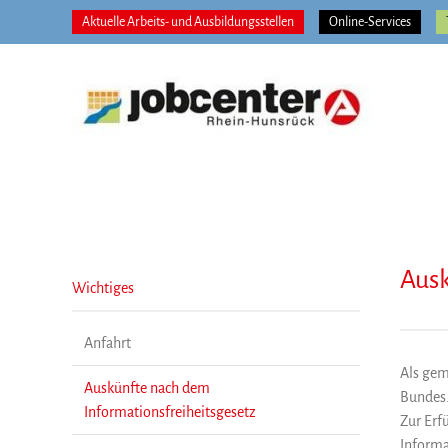
Zum
Aktuelle Arbeits- und Ausbildungsstellen
Online-Services
Inhalt
springen
Ausk
Wichtiges
Anfahrt
Als gem
Auskünfte nach dem
Bundes
Informationsfreiheitsgesetz
Zur Erf
Informa