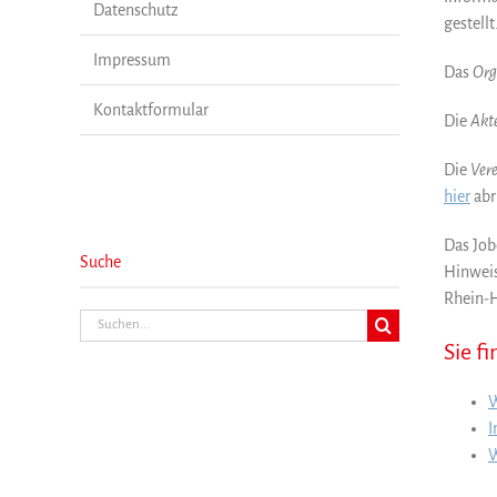
Datenschutz
gestellt
Impressum
Das
Org
Kontaktformular
Die
Akte
Die
Vere
hier
abr
Das Job
Suche
Hinweis
Rhein-H
Suche
nach:
Sie f
W
I
W