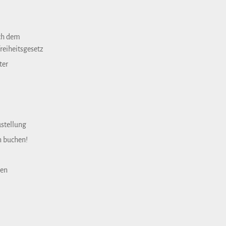
ch dem
reiheitsgesetz
ter
ustellung
n buchen!
gen