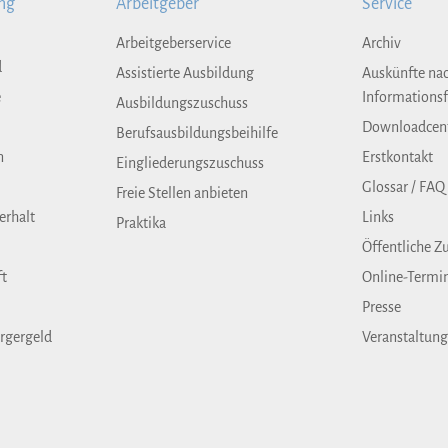
ng
Arbeitgeber
Service
Arbeitgeberservice
Archiv
d
Assistierte Ausbildung
Auskünfte na
e
Informationsf
Ausbildungszuschuss
Downloadcen
Berufsausbildungsbeihilfe
n
Erstkontakt
Eingliederungszuschuss
Glossar / FAQ
Freie Stellen anbieten
erhalt
Links
Praktika
Öffentliche Z
ft
Online-Termi
Presse
rgergeld
Veranstaltun