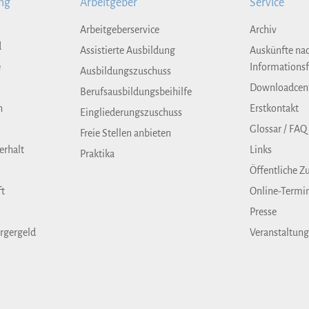
ng
Arbeitgeber
Service
Arbeitgeberservice
Archiv
d
Assistierte Ausbildung
Auskünfte na
e
Informationsf
Ausbildungszuschuss
Downloadcen
Berufsausbildungsbeihilfe
n
Erstkontakt
Eingliederungszuschuss
Glossar / FAQ
Freie Stellen anbieten
erhalt
Links
Praktika
Öffentliche Z
ft
Online-Termi
Presse
rgergeld
Veranstaltun