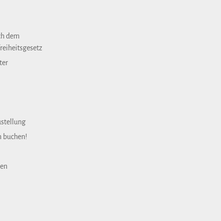
ch dem
reiheitsgesetz
ter
ustellung
n buchen!
gen