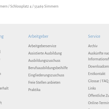
mmern / Schlossplatz 4 / 55469 Simmern
ng
Arbeitgeber
Service
Arbeitgeberservice
Archiv
d
Assistierte Ausbildung
Auskünfte na
e
Informationsf
Ausbildungszuschuss
Downloadcen
Berufsausbildungsbeihilfe
n
Erstkontakt
Eingliederungszuschuss
Glossar / FAQ
Freie Stellen anbieten
erhalt
Links
Praktika
Öffentliche Z
ft
Online-Termi