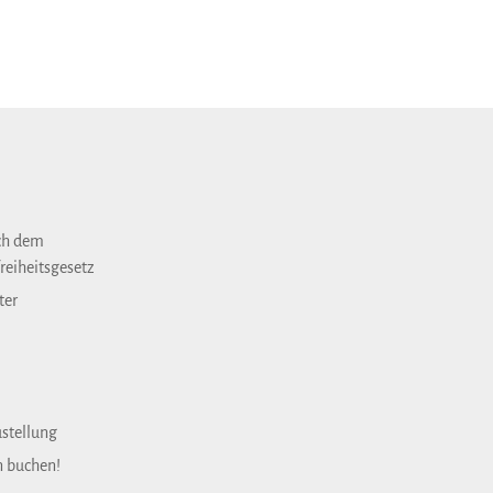
ch dem
reiheitsgesetz
ter
ustellung
n buchen!