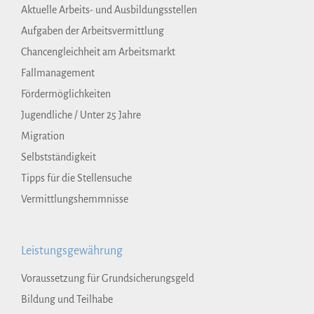
Aktuelle Arbeits- und Ausbildungsstellen
Aufgaben der Arbeitsvermittlung
Chancengleichheit am Arbeitsmarkt
Fallmanagement
Fördermöglichkeiten
Jugendliche / Unter 25 Jahre
Migration
Selbstständigkeit
Tipps für die Stellensuche
Vermittlungshemmnisse
Leistungsgewährung
Voraussetzung für Grundsicherungsgeld
Bildung und Teilhabe