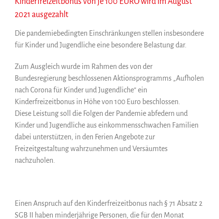
Kinderfreizeitbonus von je 100 EURO wird im August
2021 ausgezahlt
Die pandemiebedingten Einschränkungen stellen insbesondere
für Kinder und Jugendliche eine besondere Belastung dar.
Zum Ausgleich wurde im Rahmen des von der
Bundesregierung beschlossenen Aktionsprogramms „Aufholen
nach Corona für Kinder und Jugendliche“ ein
Kinderfreizeitbonus in Höhe von 100 Euro beschlossen.
Diese Leistung soll die Folgen der Pandemie abfedern und
Kinder und Jugendliche aus einkommensschwachen Familien
dabei unterstützen, in den Ferien Angebote zur
Freizeitgestaltung wahrzunehmen und Versäumtes
nachzuholen.
Einen Anspruch auf den Kinderfreizeitbonus nach § 71 Absatz 2
SGB II haben minderjährige Personen, die für den Monat