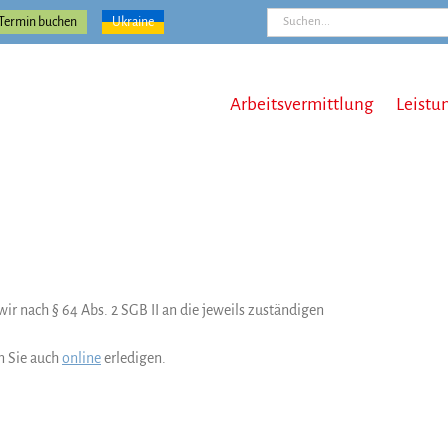
Suche
Termin buchen
Ukraine
nach:
Arbeitsvermittlung
Leistu
ir nach § 64 Abs. 2 SGB II an die jeweils zuständigen
n Sie auch
online
erledigen.