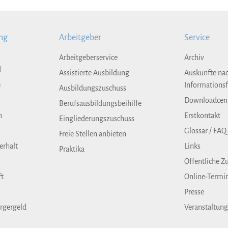
ng
Arbeitgeber
Service
Arbeitgeberservice
Archiv
d
Assistierte Ausbildung
Auskünfte na
e
Informationsf
Ausbildungszuschuss
Downloadcen
Berufsausbildungsbeihilfe
n
Erstkontakt
Eingliederungszuschuss
Glossar / FAQ
Freie Stellen anbieten
erhalt
Links
Praktika
Öffentliche Z
ft
Online-Termi
Presse
rgergeld
Veranstaltun