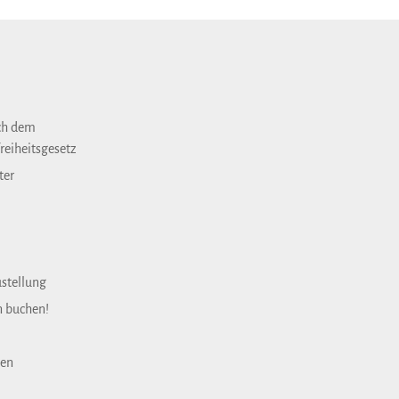
ch dem
reiheitsgesetz
ter
ustellung
n buchen!
gen