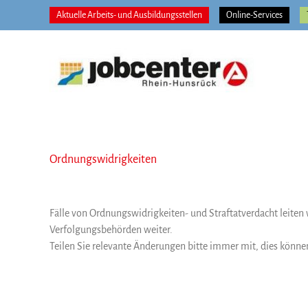
Zum
Aktuelle Arbeits- und Ausbildungsstellen
Online-Services
Inhalt
springen
Ordnungswidrigkeiten
Fälle von Ordnungswidrigkeiten- und Straftatverdacht leiten w
Verfolgungsbehörden weiter.
Teilen Sie relevante Änderungen bitte immer mit, dies könne