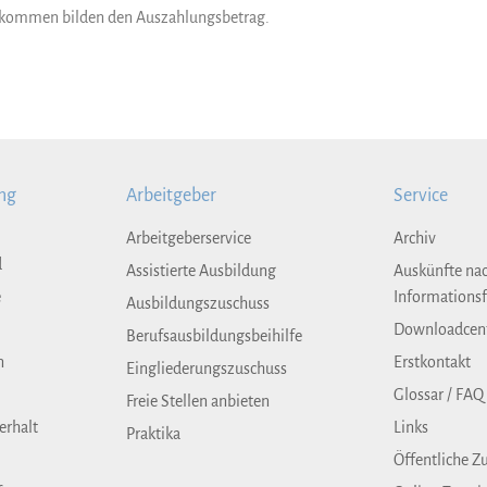
nkommen bilden den Auszahlungsbetrag.
ng
Arbeitgeber
Service
Arbeitgeberservice
Archiv
d
Assistierte Ausbildung
Auskünfte na
e
Informationsf
Ausbildungszuschuss
Downloadcen
Berufsausbildungsbeihilfe
n
Erstkontakt
Eingliederungszuschuss
Glossar / FAQ
Freie Stellen anbieten
erhalt
Links
Praktika
Öffentliche Z