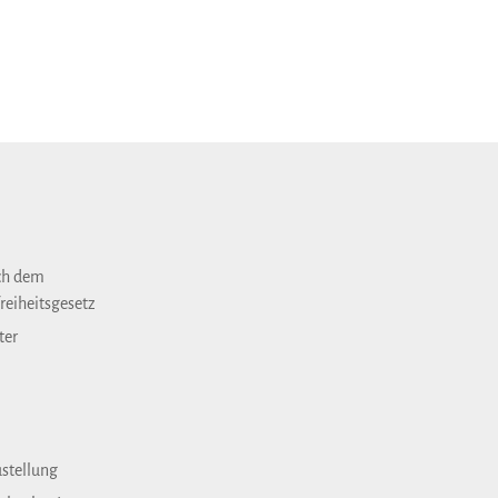
ch dem
reiheitsgesetz
ter
ustellung