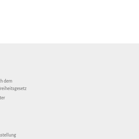
ch dem
reiheitsgesetz
ter
ustellung