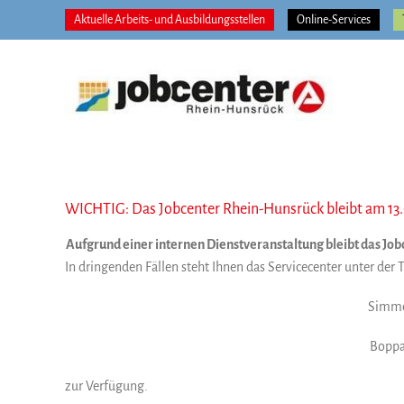
Zum
Aktuelle Arbeits- und Ausbildungsstellen
Online-Services
Inhalt
springen
WICHTIG: Das Jobcenter Rhein-Hunsrück bleibt am 13.
Aufgrund einer internen Dienstveranstaltung bleibt das Jo
In dringenden Fällen steht Ihnen das Servicecenter unter de
Simme
Boppa
zur Verfügung.