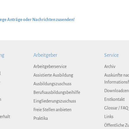
Wege Anträge oder Nachrichten zusenden!
ng
Arbeitgeber
Service
Arbeitgeberservice
Archiv
d
Assistierte Ausbildung
Auskünfte na
e
Informationsf
Ausbildungszuschuss
Downloadcen
Berufsausbildungsbeihilfe
n
Erstkontakt
Eingliederungszuschuss
Glossar / FAQ
Freie Stellen anbieten
erhalt
Links
Praktika
Öffentliche Z