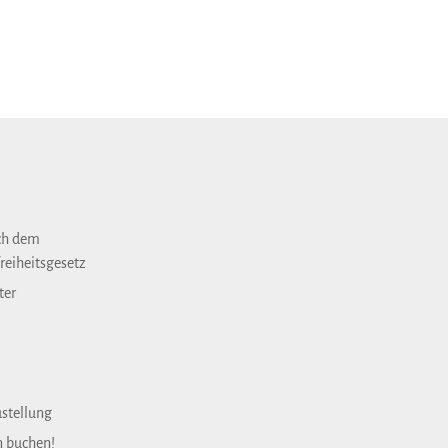
ch dem
reiheitsgesetz
ter
ustellung
n buchen!