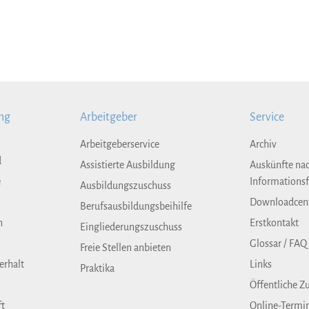
ng
Arbeitgeber
Service
Arbeitgeberservice
Archiv
d
Assistierte Ausbildung
Auskünfte na
e
Informationsf
Ausbildungszuschuss
Downloadcen
Berufsausbildungsbeihilfe
n
Erstkontakt
Eingliederungszuschuss
Glossar / FAQ
Freie Stellen anbieten
erhalt
Links
Praktika
Öffentliche Z
ft
Online-Termi